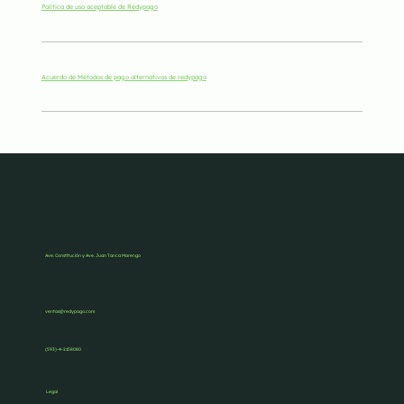
Política de uso aceptable de Redypago
Acuerdo de Métodos de pago alternativos de redypago
Ave. Constitución y Ave. Juan Tanca Marengo
ventas@redypago.com
(593)-4-2158080
Legal