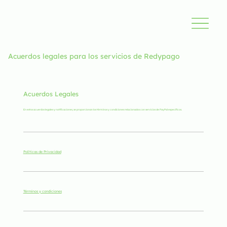
Acuerdos legales para los servicios de Redypago
Acuerdos Legales
En estos acuerdos legales y notificaciones, se proporcionan los términos y condiciones relacionados con servicios de PayPal específicos.
Políticas de Privacidad
Términos y condiciones