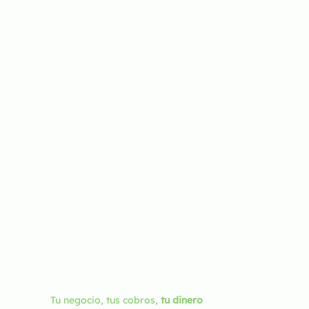
Tu negocio, tus cobros,
tu dinero